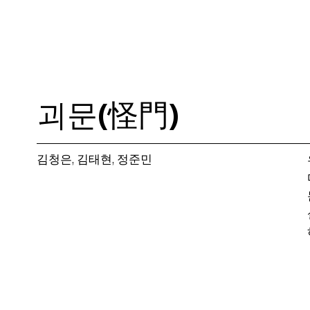
괴문(怪門)
김청은, 김태현, 정준민